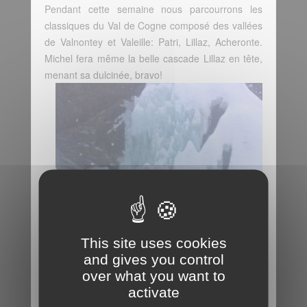
Pendant cette semaine nous parcourrons les
classiques du Val de Cogne composé des vallées
de Valnontey et Valeille: Patri, Lillaz, Acheronte.
Michel fera même la belle cascade Lillaz en tête,
menant sa dulcinée, bravo!
This site uses cookies
and gives you control
over what you want to
activate