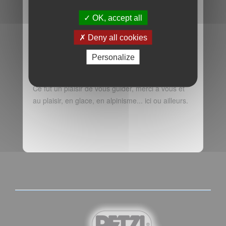
OK, accept all
Deny all cookies
Ce jeune glaciériste, stressé du bien-faire, ce
Personalize
sous-estime se sous-estime et moi... je préfère
cela aux têtes brulées!
Ce fut un plaisir de vous guider, merci à vous et
au plaisir, en glace, en alpinisme... ici ou ailleurs.