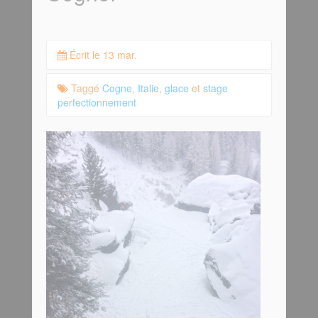
Écrit le 13 mar.
Taggé
Cogne
,
Italie
,
glace
et
stage
perfectionnement