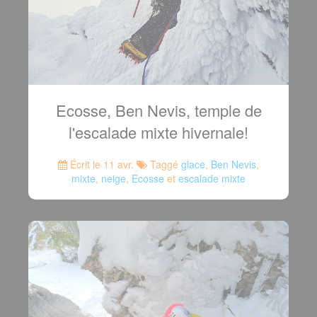
Ecosse, Ben Nevis, temple de
l'escalade mixte hivernale!
Écrit le 11 avr.
Taggé
glace
,
Ben Nevis
,
mixte
,
neige
,
Ecosse
et
escalade mixte