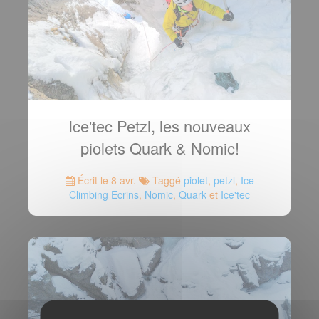
Ice'tec Petzl, les nouveaux
piolets Quark & Nomic!
Écrit le 8 avr.
Taggé
piolet
,
petzl
,
Ice
Climbing Ecrins
,
Nomic
,
Quark
et
Ice'tec