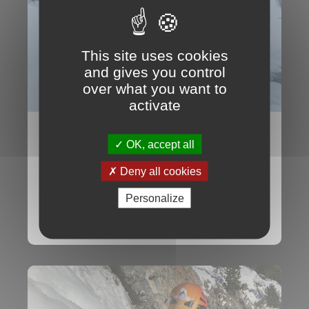
This site uses cookies
and gives you control
over what you want to
activate
Stages cascades de glace à
OK, accept all
Cogne, la mecque de la glace
Deny all cookies
italienne!
Personalize
Écrit le 4 avr.
Taggé
Cascade de glace
,
Cogne
,
stage
,
patri
et
repentance