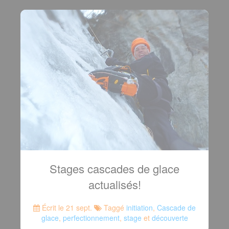
Stages cascades de glace
actualisés!
Écrit le 21 sept.
Taggé
initiation
,
Cascade de
glace
,
perfectionnement
,
stage
et
découverte