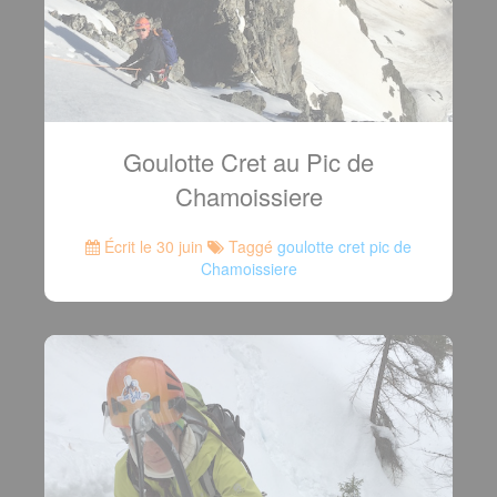
Goulotte Cret au Pic de
Chamoissiere
Écrit le 30 juin
Taggé
goulotte cret pic de
Chamoissiere