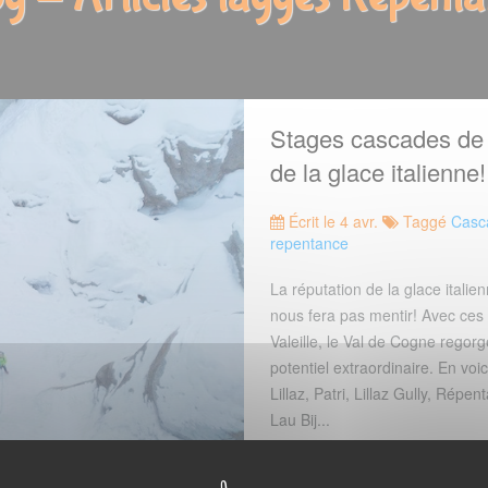
Stages cascades de
de la glace italienne!
Écrit le 4 avr.
Taggé
Casc
repentance
La réputation de la glace italie
nous fera pas mentir! Avec ces 
Valeille, le Val de Cogne rego
potentiel extraordinaire. En voic
Lillaz, Patri, Lillaz Gully, Répen
Lau Bij...