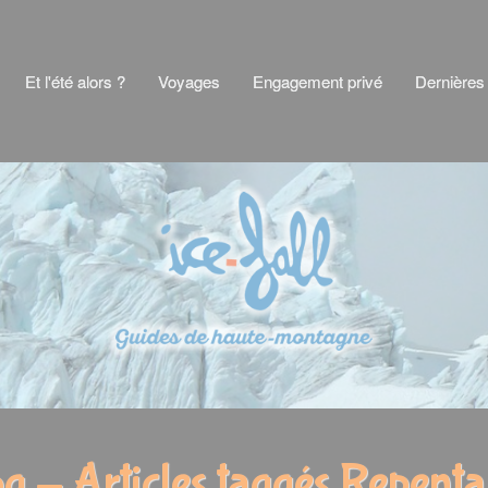
Et l'été alors ?
Voyages
Engagement privé
Dernières
g - Articles taggés Repent