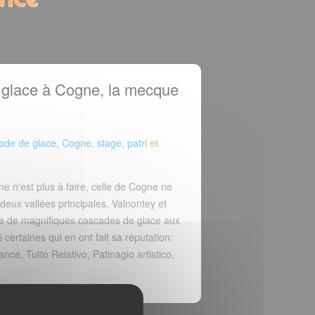
 glace à Cogne, la mecque
ade de glace
,
Cogne
,
stage
,
patri
et
nne n'est plus à faire, celle de Cogne ne
deux vallées principales, Valnontey et
rge de magnifiques cascades de glace aux
i certaines qui en ont fait sa réputation:
tance, Tutto Relativo, Patinagio artistico,