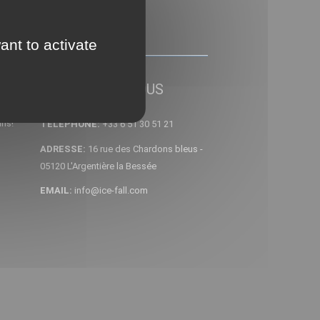
ant to activate
CONTACTEZ NOUS
ins!
TELEPHONE:
+33 6 51 30 51 21
ADRESSE:
16 rue des Chardons bleus -
05120 L'Argentière la Bessée
EMAIL:
info@ice-fall.com