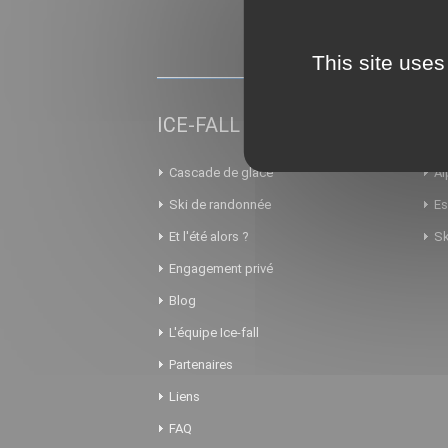
This site uses
ICE-FALL
AL
Cascade de glace
Al
Ski de randonnée
Es
Et l'été alors ?
Sk
Engagement privé
Blog
L'équipe Ice-fall
Partenaires
Liens
FAQ