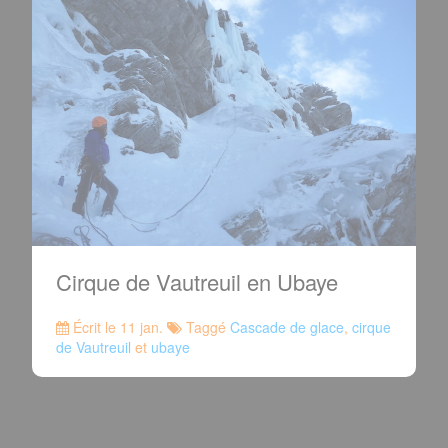
Cirque de Vautreuil en Ubaye
Écrit le 11 jan.
Taggé
Cascade de glace
,
cirque
de Vautreuil
et
ubaye