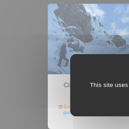
Cirque de Vautreuil en
This site uses
Ubaye
Écrit le 11 jan.
Taggé
Cascade d
glace
,
cirque de Vautreuil
et
ubaye