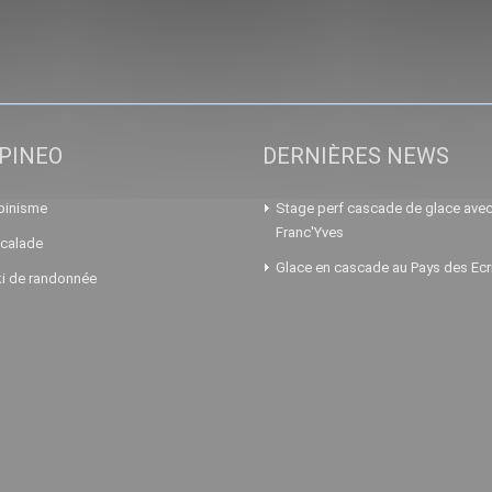
PINEO
DERNIÈRES NEWS
pinisme
Stage perf cascade de glace ave
Franc'Yves
calade
Glace en cascade au Pays des Ecr
i de randonnée