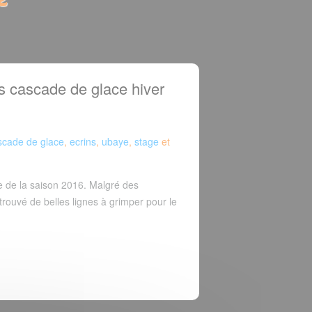
s cascade de glace hiver
cade de glace
,
ecrins
,
ubaye
,
stage
et
 de la saison 2016. Malgré des
 trouvé de belles lignes à grimper pour le