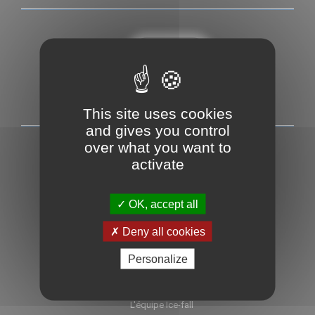
This site uses cookies
and gives you control
over what you want to
ICE-FALL
activate
Cascade de glace
OK, accept all
Ski de randonnée
Deny all cookies
Et l'été alors ?
Personalize
Engagement privé
Blog
L'équipe Ice-fall