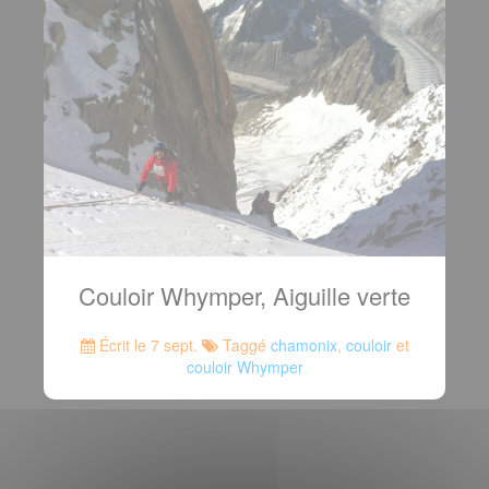
Couloir Whymper, Aiguille verte
Écrit le 7 sept.
Taggé
chamonix
,
couloir
et
couloir Whymper