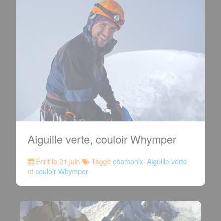
Aiguille verte, couloir Whymper
Écrit le 21 juin
Taggé
chamonix
,
Aiguille verte
et
couloir Whymper