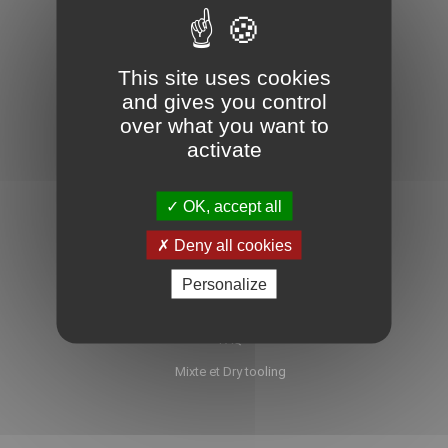
ICE-FALL
This site uses cookies
Cascade de glace
and gives you control
Ski de randonnée
over what you want to
activate
Et l'été alors ?
Engagement privé
OK, accept all
Blog
L'équipe Ice-fall
Deny all cookies
Partenaires
Personalize
Liens
FAQ
Mixte et Dry tooling