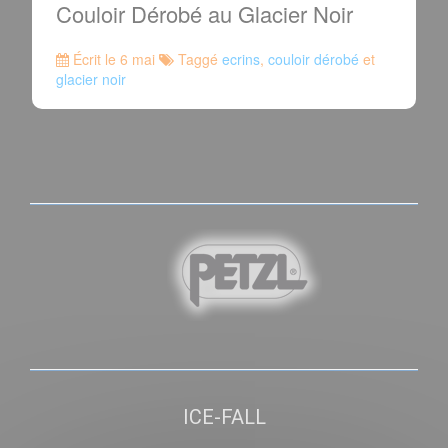
Couloir Dérobé au Glacier Noir
Écrit le 6 mai
Taggé
ecrins
,
couloir dérobé
et
glacier noir
ICE-FALL