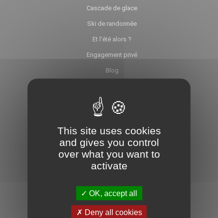
Cascade de glace
Ski de randonnée
Et l'été alors ?
Engagement privé
Blog
L'équipe Ice-fall
Partenaires
Liens
This site uses cookies
FAQ
and gives you control
Mixte et Dry tooling
over what you want to
activate
ALPINEO
OK, accept all
Deny all cookies
Alpinisme