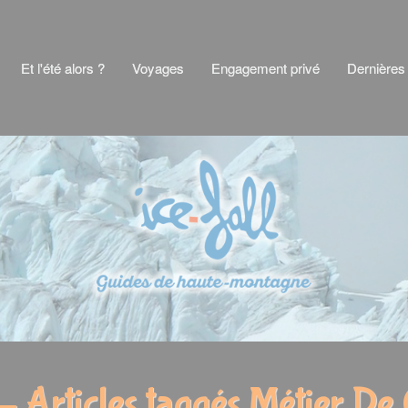
Et l'été alors ?
Voyages
Engagement privé
Dernières
- Articles taggés Métier De