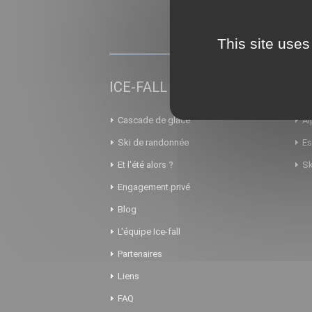
This site uses
ICE-FALL
AL
Cascade de glace
Al
Ski de randonnée
Es
Et l'été alors ?
Sk
Engagement privé
Blog
L'équipe Ice-fall
Partenaires
Liens
FAQ