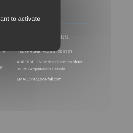
ant to activate
CONTACTEZ NOUS
gne!
TELEPHONE:
+33 6 51 30 51 21
ADRESSE:
16 rue des Chardons bleus -
et
05120 L'Argentière la Bessée
EMAIL:
info@ice-fall.com