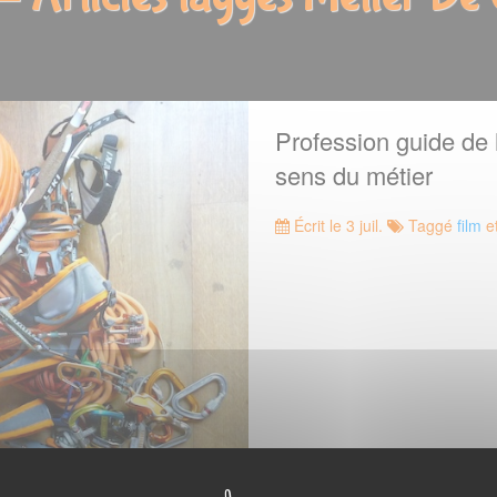
Profession guide de
sens du métier
Écrit le 3 juil.
Taggé
film
e