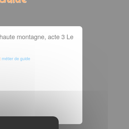
 haute montagne, acte 3 Le
t
métier de guide