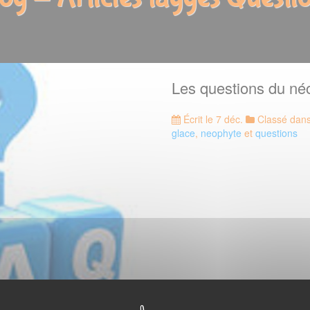
Les questions du né
Écrit le 7 déc.
Classé dan
glace
,
neophyte
et
questions