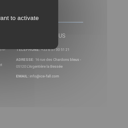
ant to activate
CONTACTEZ NOUS
gne!
TELEPHONE:
+33 6 51 30 51 21
ADRESSE:
16 rue des Chardons bleus -
et
05120 L'Argentière la Bessée
EMAIL:
info@ice-fall.com