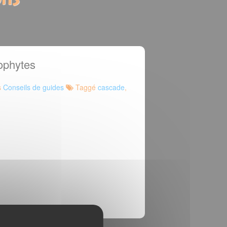
ophytes
s
Conseils de guides
Taggé
cascade
,