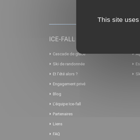
This site uses
ICE-FALL
AL
Cascade de glace
Al
Ski de randonnée
Es
Et l'été alors ?
Sk
Engagement privé
Blog
L'équipe Ice-fall
Partenaires
Liens
FAQ