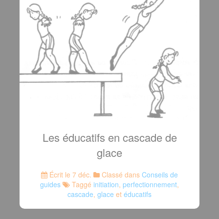
Les éducatifs en cascade de
glace
Écrit le 7 déc.
Classé dans
Conseils de
guides
Taggé
initiation
,
perfectionnement
,
cascade
,
glace
et
éducatifs