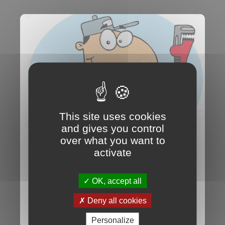
This site uses cookies
and gives you control
over what you want to
activate
Le matériel en cascade
OK, accept all
Écrit le 7 déc.
Classé dans
Conseils de
Deny all cookies
guides
Taggé
cascade
,
glace
,
crampons
,
piolets
et
harnais
Personalize