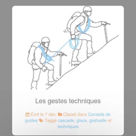
Les gestes techniques
Écrit le 7 déc.
Classé dans
Conseils de
guides
Taggé
cascade
,
glace
,
gestuelle
et
techniques