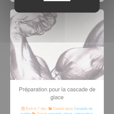
Préparation pour la cascade de
glace
Écrit le 7 déc.
Classé dans
Conseils de
guides
Taggé
cascade
,
glace
,
préparation
,