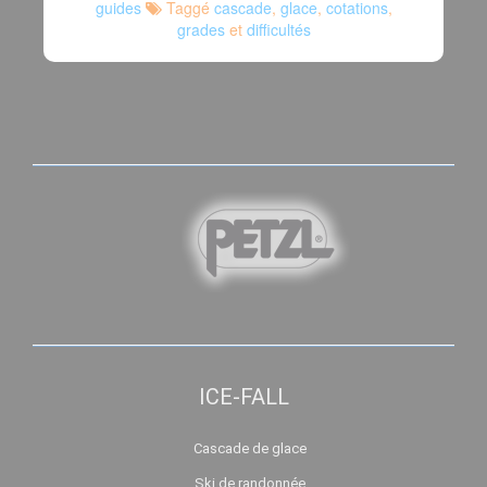
guides
Taggé
cascade
,
glace
,
cotations
,
grades
et
difficultés
ICE-FALL
Cascade de glace
Ski de randonnée