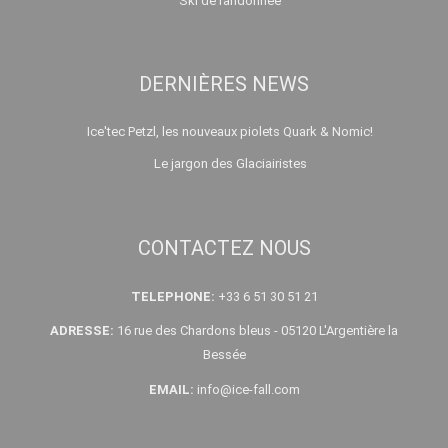
Ski de randonnée
DERNIÈRES NEWS
Ice'tec Petzl, les nouveaux piolets Quark & Nomic!
Le jargon des Glaciairistes
CONTACTEZ NOUS
TELEPHONE:
+33 6 51 30 51 21
ADRESSE:
16 rue des Chardons bleus - 05120 L'Argentière la
Bessée
EMAIL:
info@ice-fall.com