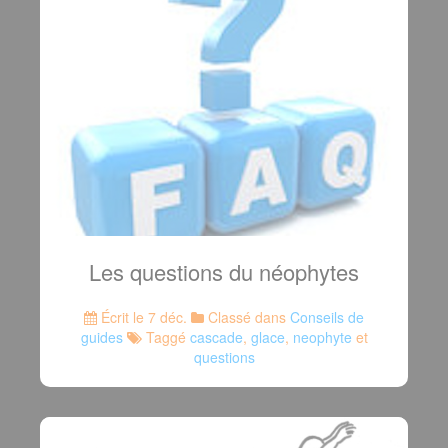
Les questions du néophytes
Écrit le 7 déc.
Classé dans
Conseils de
guides
Taggé
cascade
,
glace
,
neophyte
et
questions