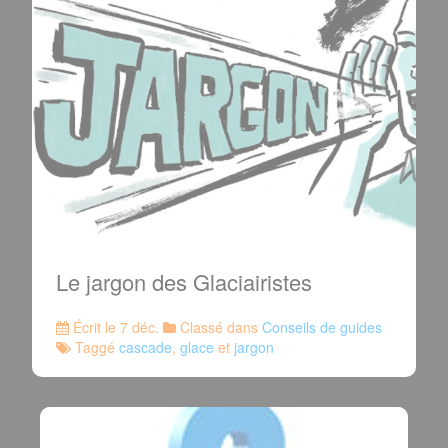
Le jargon des Glaciairistes
Écrit le 7 déc.
Classé dans
Conseils de guides
Taggé
cascade
,
glace
et
jargon