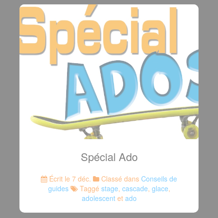
Spécial Ado
Écrit le 7 déc.
Classé dans
Conseils de
guides
Taggé
stage
,
cascade
,
glace
,
adolescent
et
ado